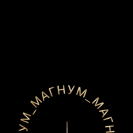
Тату в стиле
реализм
Изображения, выполненные в технике реализм,
получаются натуральными и живыми,
проработанными до мельчайших деталей. Зачастую
эскизом для таких татуировок служат настоящие
фотографии. Пик популярности пришелся на
нынешнее время, так как мастера долгое время
набивали руку, модернизировали свои инструменты и
расширяли возможности дизайна. Желающих