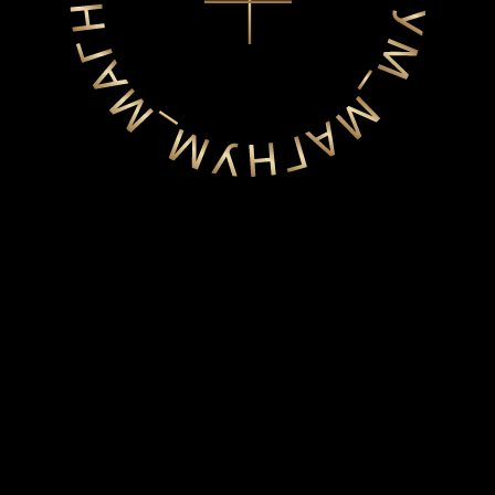
получить на теле изображение кумира или известной
личности сегодня не меньше, чем тех, кто хочет
набить орнамент. Причем иногда тату в стиле
реализма — это нечто больше, чем картинка, это
искусство.
Отличительные черты:
Одной из значимых черт реализма стоит отметить
сложность. Только опытный и талантливый мастер
сможет выполнить такую работу качественно. Перед
тем, как выбрать мастера нужно посмотреть его
портфолио. Навыка хорошего рисования будет
недостаточно. Кожа имеет более сложный и
неоднородный рельеф, нежели лист бумаги. Работа
проводится в несколько этапов, так как внимание
уделяется даже мельчайшим штрихам. Особенностей
по размеру и цвету — нет, но черно-белые рисунки